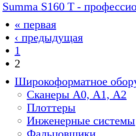
Summa S160 T - профессио
« первая
‹ предыдущая
1
2
Широкоформатное обор
Сканеры А0, А1, А2
Плоттеры
Инженерные системы
Фальцовщики