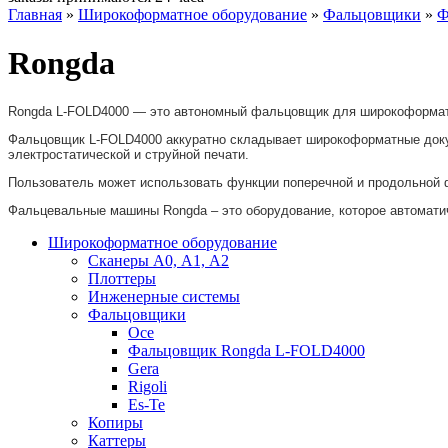
Главная
»
Широкоформатное оборудование
»
Фальцовщики
»
Ф
Rongda
Rongda L-FOLD4000 — это автономный фальцовщик для широкоформатн
Фальцовщик L-FOLD4000 аккуратно складывает широкоформатные докум
электростатической и струйной печати.
Пользователь может использовать функции поперечной и продольной ф
Фальцевальные машины Rongda – это оборудование, которое автоматич
Широкоформатное оборудование
Сканеры А0, А1, А2
Плоттеры
Инженерные системы
Фальцовщики
Oce
Фальцовщик Rongda L-FOLD4000
Gera
Rigoli
Es-Te
Копиры
Каттеры