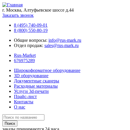
г. Москва, Алтуфьевское шоссе д.44
Заказать звонок
8 (495) 740-09-01
8 (800) 550-80-19
Общие вопросы:
info@rus-mark.ru
Отдел продаж:
sales@rus-mark.ru
Rus-Market
676975289
Широкоформатное оборудование
3D оборудование
Документные сканеры
Расходные материалы
Услуги 3d-печати
Прайс-лист
Контакты
О нас
заказы принимаются 24 часа