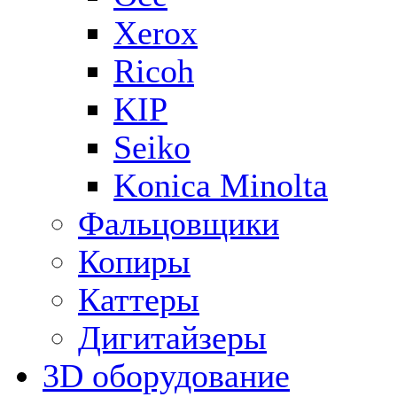
Xerox
Ricoh
KIP
Seiko
Konica Minolta
Фальцовщики
Копиры
Каттеры
Дигитайзеры
3D оборудование