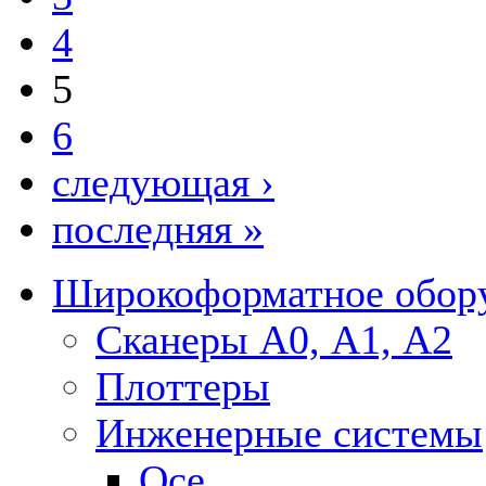
4
5
6
следующая ›
последняя »
Широкоформатное обор
Сканеры А0, А1, А2
Плоттеры
Инженерные системы
Oce