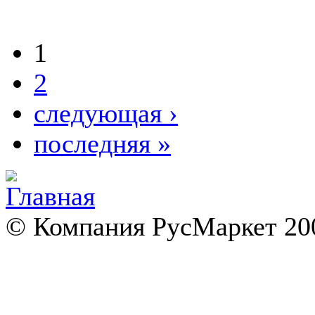
1
2
следующая ›
последняя »
© Компания РусМаркет 200