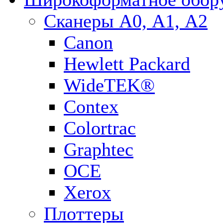
Сканеры А0, А1, А2
Canon
Hewlett Packard
WideTEK®
Contex
Colortrac
Graphtec
OCE
Xerox
Плоттеры